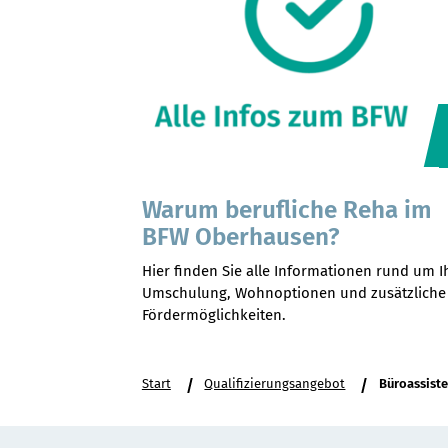
Warum berufliche Reha im
BFW Oberhausen?
Hier finden Sie alle Informationen rund um I
Umschulung, Wohnoptionen und zusätzliche
Fördermöglichkeiten.
Sie
Start
Qualifizierungsangebot
Büroassiste
befinden
sich
hier: