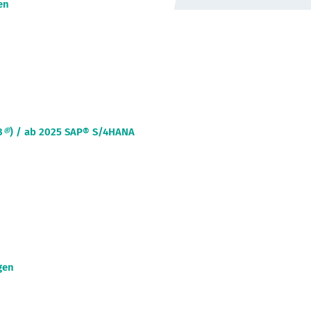
en
3
®
) / ab 2025
SAP® S/4HANA
gen