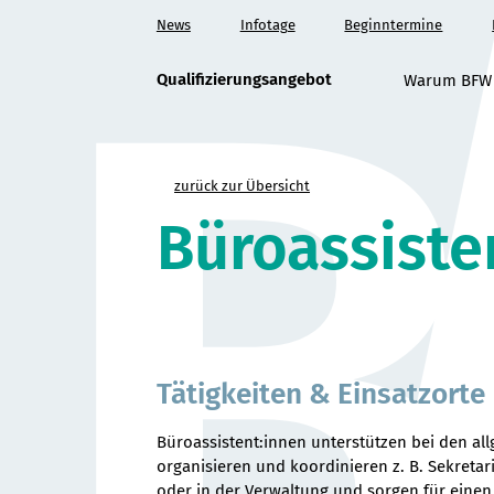
B
Zum
News
Infotage
Beginntermine
Hauptinhalt
springen
Qualifizierungsangebot
Warum BFW
zurück zur Übersicht
Büroassiste
Tätigkeiten & Einsatzorte
Büroassistent:innen unterstützen bei den all
organisieren und koordinieren z. B. Sekret
oder in der Verwaltung und sorgen für einen