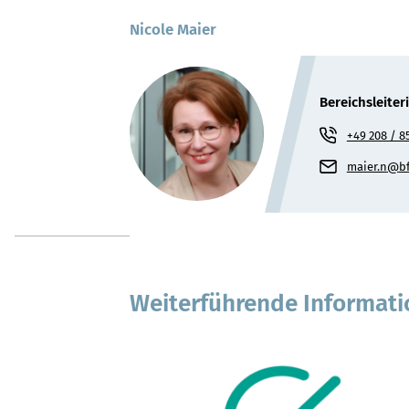
Nicole Maier
Bereichsleiter
+49 208 / 8
maier.n
b
Weiterführende Informat