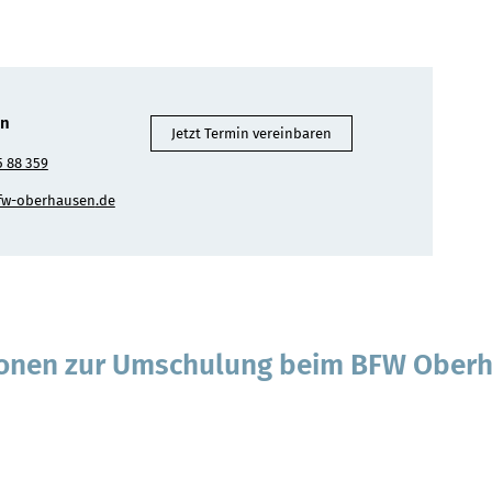
in
Jetzt Termin vereinbaren
5 88 359
fw-oberhausen
.de
"«@&
ionen zur Umschulung beim BFW Ober