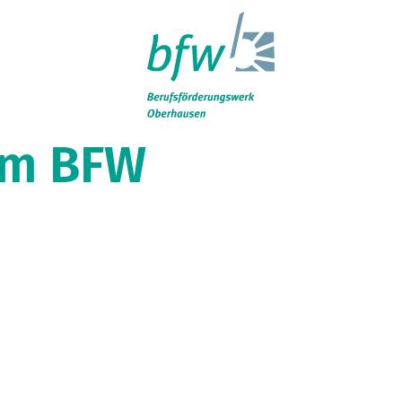
uche
 im BFW