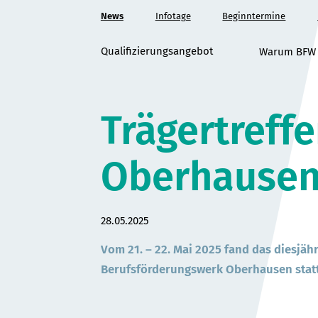
Zum
News
Infotage
Beginntermine
Hauptinhalt
springen
Qualifizierungsangebot
Warum BFW
Trägertreff
Oberhause
Datum:
28.05.2025
Vom 21. – 22. Mai 2025 fand das diesjähr
Berufsförderungswerk Oberhausen statt