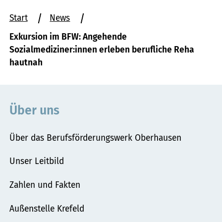
Sie
Start
News
befinden
Exkursion im BFW: Angehende
sich
Sozialmediziner:innen erleben berufliche Reha
hier:
hautnah
Über uns
Über das Berufsförderungswerk Oberhausen
Unser Leitbild
Zahlen und Fakten
Außenstelle Krefeld