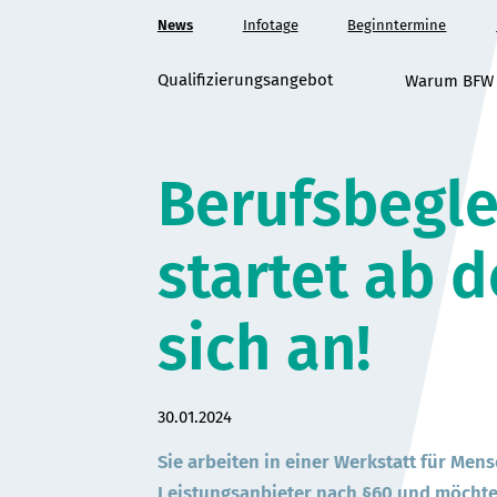
Zum
News
Infotage
Beginntermine
Hauptinhalt
springen
Qualifizierungsangebot
Warum BFW
Berufsbegle
startet ab 
sich an!
Datum:
30.01.2024
Sie arbeiten in einer Werkstatt für Men
Leistungsanbieter nach §60 und möchten