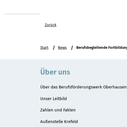
Zurück
Sie
Start
News
Berufsbegleitende Fortbildung
befinden
sich
hier:
Über uns
Über das Berufsförderungswerk Oberhausen
Unser Leitbild
Zahlen und Fakten
Außenstelle Krefeld