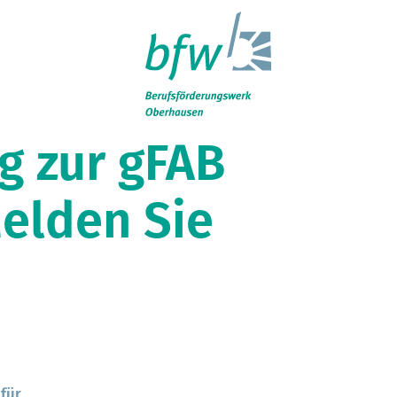
uche
g zur gFAB
Melden Sie
für