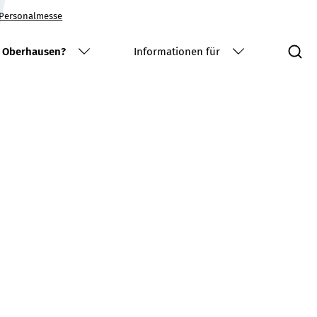
Personalmesse
S
 Oberhausen?
Informationen für
Vorbereitung auf die Umschulung
Begleitung während der Umschulung