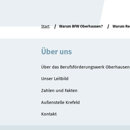
Sie
Start
Warum BFW Oberhausen?
Warum Reh
befinden
sich
hier:
Über uns
Über das Berufsförderungswerk Oberhausen
Unser Leitbild
Zahlen und Fakten
Außenstelle Krefeld
Kontakt