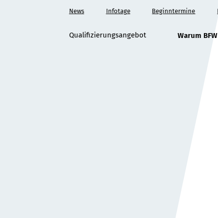
Zum
News
Infotage
Beginntermine
Hauptinhalt
springen
Qualifizierungsangebot
Warum BFW