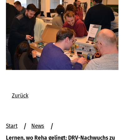
Zurück
Sie
Start
News
befinden
Lernen, wo Reha gelingt: DRV-Nachwuchs zu
sich